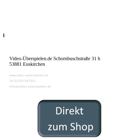
I
Video-Überspielen.de Schornbuschstraße 31 b
53881 Euskirchen
www.video-ueberspielen.de
Tel 02255 947001
info(at)video-ueberspielen.de